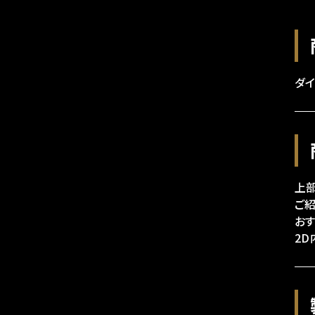
ダイ
上
ご
お
2D