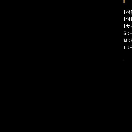
【材
【
【サ
S 
M 
L 