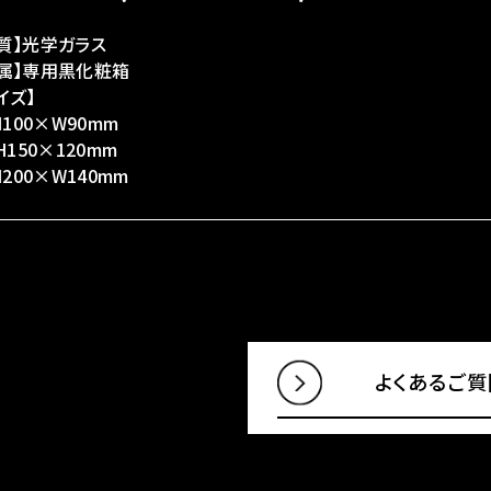
質】光学ガラス
付属】専用黒化粧箱
イズ】
:H100×W90mm
:H150×120mm
:H200×W140mm
よくあるご質