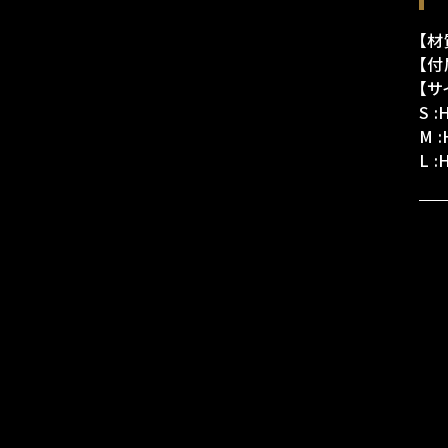
【材
【
【サ
S 
M 
L 