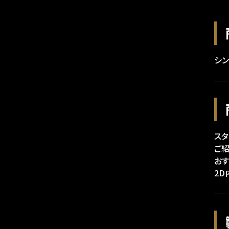
シ
ス
ご
お
2D